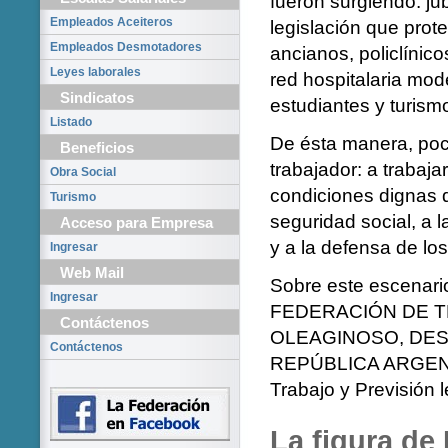
fueron surgiendo: ju
Empleados Aceiteros
legislación que prot
Empleados Desmotadores
ancianos, policlínic
Leyes laborales
red hospitalaria mod
Sindicatos
estudiantes y turismo
Listado
De ésta manera, poc
Beneficios
trabajador: a trabajar
Obra Social
condiciones dignas de
Turismo
seguridad social, a 
Acceso para Empresa
y a la defensa de los
Ingresar
Web Mail
Sobre este escenari
Ingresar
FEDERACIÓN DE 
Contáctenos
OLEAGINOSO, DES
Contáctenos
REPÚBLICA ARGENTIN
Trabajo y Previsión l
La figura de