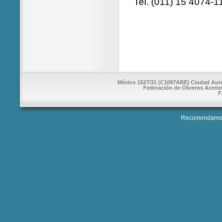
Tel. (011) 15 4074-1
México 1527/31 (C1097ABE) Ciudad Autón
Federación de Obreros Aceite
F
Recomendamos 