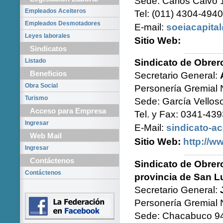
Sede: Carlos Calvo 
Empleados Aceiteros
Tel: (011) 4304-494
Empleados Desmotadores
E-mail:
soeiacapita
Leyes laborales
Sitio Web:
Sindicatos
Listado
Sindicato de Obrer
Beneficios
Secretario General:
Obra Social
Personería Gremial 
Turismo
Sede: García Vellos
Acceso para Empresa
Tel. y Fax: 0341-43
Ingresar
E-Mail:
sindicato-a
Web Mail
Sitio Web:
http://w
Ingresar
Contáctenos
Sindicato de Obrer
Contáctenos
provincia de San L
Secretario General:
Personería Gremial 
Sede: Chacabuco 94–