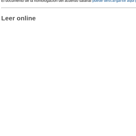
El documento de la homologación del acuerdo salarial
puede descargarse aquí 
Leer online